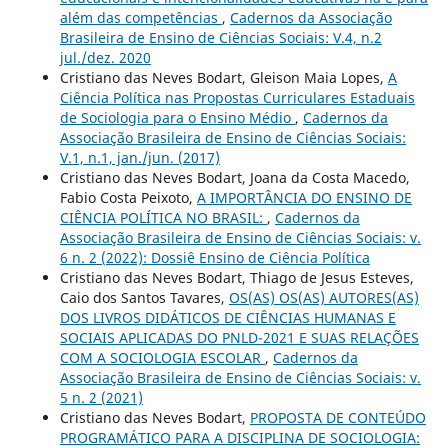
além das competências
,
Cadernos da Associação
Brasileira de Ensino de Ciências Sociais: V.4, n.2
jul./dez. 2020
Cristiano das Neves Bodart, Gleison Maia Lopes,
A
Ciência Política nas Propostas Curriculares Estaduais
de Sociologia para o Ensino Médio
,
Cadernos da
Associação Brasileira de Ensino de Ciências Sociais:
V.1, n.1, jan./jun. (2017)
Cristiano das Neves Bodart, Joana da Costa Macedo,
Fabio Costa Peixoto,
A IMPORTÂNCIA DO ENSINO DE
CIÊNCIA POLÍTICA NO BRASIL:
,
Cadernos da
Associação Brasileira de Ensino de Ciências Sociais: v.
6 n. 2 (2022): Dossiê Ensino de Ciência Política
Cristiano das Neves Bodart, Thiago de Jesus Esteves,
Caio dos Santos Tavares,
OS(AS) OS(AS) AUTORES(AS)
DOS LIVROS DIDÁTICOS DE CIÊNCIAS HUMANAS E
SOCIAIS APLICADAS DO PNLD-2021 E SUAS RELAÇÕES
COM A SOCIOLOGIA ESCOLAR
,
Cadernos da
Associação Brasileira de Ensino de Ciências Sociais: v.
5 n. 2 (2021)
Cristiano das Neves Bodart,
PROPOSTA DE CONTEÚDO
PROGRAMÁTICO PARA A DISCIPLINA DE SOCIOLOGIA: