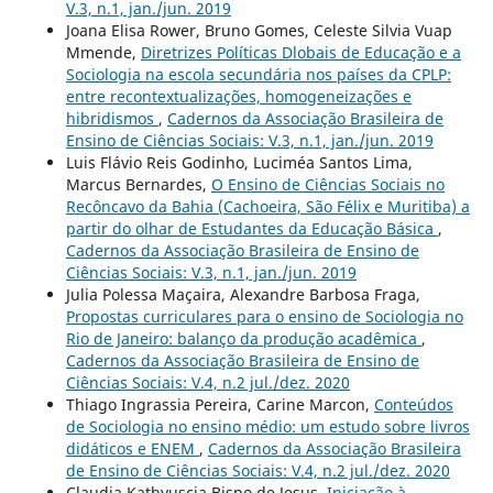
V.3, n.1, jan./jun. 2019
Joana Elisa Rower, Bruno Gomes, Celeste Silvia Vuap
Mmende,
Diretrizes Políticas Dlobais de Educação e a
Sociologia na escola secundária nos países da CPLP:
entre recontextualizações, homogeneizações e
hibridismos
,
Cadernos da Associação Brasileira de
Ensino de Ciências Sociais: V.3, n.1, jan./jun. 2019
Luis Flávio Reis Godinho, Luciméa Santos Lima,
Marcus Bernardes,
O Ensino de Ciências Sociais no
Recôncavo da Bahia (Cachoeira, São Félix e Muritiba) a
partir do olhar de Estudantes da Educação Básica
,
Cadernos da Associação Brasileira de Ensino de
Ciências Sociais: V.3, n.1, jan./jun. 2019
Julia Polessa Maçaira, Alexandre Barbosa Fraga,
Propostas curriculares para o ensino de Sociologia no
Rio de Janeiro: balanço da produção acadêmica
,
Cadernos da Associação Brasileira de Ensino de
Ciências Sociais: V.4, n.2 jul./dez. 2020
Thiago Ingrassia Pereira, Carine Marcon,
Conteúdos
de Sociologia no ensino médio: um estudo sobre livros
didáticos e ENEM
,
Cadernos da Associação Brasileira
de Ensino de Ciências Sociais: V.4, n.2 jul./dez. 2020
Claudia Kathyuscia Bispo de Jesus,
Iniciação à