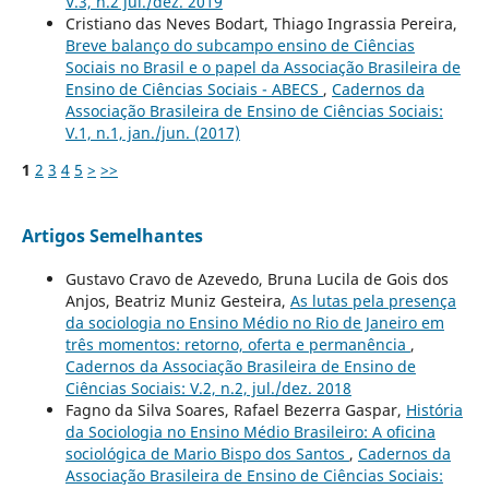
V.3, n.2 jul./dez. 2019
Cristiano das Neves Bodart, Thiago Ingrassia Pereira,
Breve balanço do subcampo ensino de Ciências
Sociais no Brasil e o papel da Associação Brasileira de
Ensino de Ciências Sociais - ABECS
,
Cadernos da
Associação Brasileira de Ensino de Ciências Sociais:
V.1, n.1, jan./jun. (2017)
1
2
3
4
5
>
>>
Artigos Semelhantes
Gustavo Cravo de Azevedo, Bruna Lucila de Gois dos
Anjos, Beatriz Muniz Gesteira,
As lutas pela presença
da sociologia no Ensino Médio no Rio de Janeiro em
três momentos: retorno, oferta e permanência
,
Cadernos da Associação Brasileira de Ensino de
Ciências Sociais: V.2, n.2, jul./dez. 2018
Fagno da Silva Soares, Rafael Bezerra Gaspar,
História
da Sociologia no Ensino Médio Brasileiro: A oficina
sociológica de Mario Bispo dos Santos
,
Cadernos da
Associação Brasileira de Ensino de Ciências Sociais: