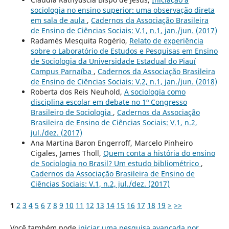
sociologia no ensino superior: uma observação direta
em sala de aula
,
Cadernos da Associação Brasileira
de Ensino de Ciências Sociais: V.1, n.1, jan./jun. (2017)
Radamés Mesquita Rogério,
Relato de experiência
sobre o Laboratório de Estudos e Pesquisas em Ensino
de Sociologia da Universidade Estadual do Piauí
Campus Parnaíba
,
Cadernos da Associação Brasileira
de Ensino de Ciências Sociais: V.2, n.1, jan./jun. (2018)
Roberta dos Reis Neuhold,
A sociologia como
disciplina escolar em debate no 1º Congresso
Brasileiro de Sociologia
,
Cadernos da Associação
Brasileira de Ensino de Ciências Sociais: V.1, n.2,
jul./dez. (2017)
Ana Martina Baron Engerroff, Marcelo Pinheiro
Cigales, James Tholl,
Quem conta a história do ensino
de Sociologia no Brasil? Um estudo bibliométrico
,
Cadernos da Associação Brasileira de Ensino de
Ciências Sociais: V.1, n.2, jul./dez. (2017)
1
2
3
4
5
6
7
8
9
10
11
12
13
14
15
16
17
18
19
>
>>
Você também pode
iniciar uma pesquisa avançada por