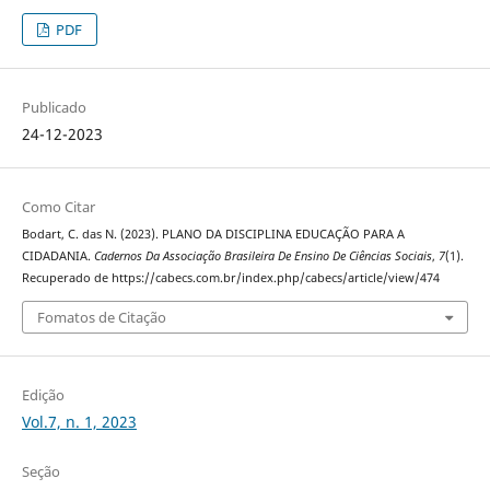
PDF
Publicado
24-12-2023
Como Citar
Bodart, C. das N. (2023). PLANO DA DISCIPLINA EDUCAÇÃO PARA A
CIDADANIA.
Cadernos Da Associação Brasileira De Ensino De Ciências Sociais
,
7
(1).
Recuperado de https://cabecs.com.br/index.php/cabecs/article/view/474
Fomatos de Citação
Edição
Vol.7, n. 1, 2023
Seção