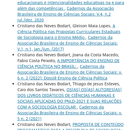
educacionais e intencionalidades educativas na e para
além das competências
,
Cadernos da Associação
Brasileira de Ensino de Ciências Sociais: V.4, n.2
jul./dez. 2020
Cristiano das Neves Bodart, Gleison Maia Lopes,
A
Ciência Política nas Propostas Curriculares Estaduais
de Sociologia para o Ensino Médio
,
Cadernos da
Associação Brasileira de Ensino de Ciências Sociais:
V.1, n.1, jan./jun. (2017)
Cristiano das Neves Bodart, Joana da Costa Macedo,
Fabio Costa Peixoto,
A IMPORTÂNCIA DO ENSINO DE
CIÊNCIA POLÍTICA NO BRASIL:
,
Cadernos da
Associação Brasileira de Ensino de Ciências Sociais: v.
6 n. 2 (2022): Dossiê Ensino de Ciência Política
Cristiano das Neves Bodart, Thiago de Jesus Esteves,
Caio dos Santos Tavares,
OS(AS) OS(AS) AUTORES(AS)
DOS LIVROS DIDÁTICOS DE CIÊNCIAS HUMANAS E
SOCIAIS APLICADAS DO PNLD-2021 E SUAS RELAÇÕES
COM A SOCIOLOGIA ESCOLAR
,
Cadernos da
Associação Brasileira de Ensino de Ciências Sociais: v.
5 n. 2 (2021)
Cristiano das Neves Bodart,
PROPOSTA DE CONTEÚDO