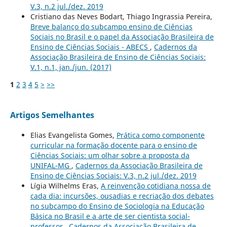
V.3, n.2 jul./dez. 2019
Cristiano das Neves Bodart, Thiago Ingrassia Pereira,
Breve balanço do subcampo ensino de Ciências
Sociais no Brasil e o papel da Associação Brasileira de
Ensino de Ciências Sociais - ABECS
,
Cadernos da
Associação Brasileira de Ensino de Ciências Sociais:
V.1, n.1, jan./jun. (2017)
1
2
3
4
5
>
>>
Artigos Semelhantes
Elias Evangelista Gomes,
Prática como componente
curricular na formação docente para o ensino de
Ciências Sociais: um olhar sobre a proposta da
UNIFAL-MG
,
Cadernos da Associação Brasileira de
Ensino de Ciências Sociais: V.3, n.2 jul./dez. 2019
Lígia Wilhelms Eras,
A reinvenção cotidiana nossa de
cada dia: incursões, ousadias e recriação dos debates
no subcampo do Ensino de Sociologia na Educação
Básica no Brasil e a arte de ser cientista social-
professor
,
Cadernos da Associação Brasileira de