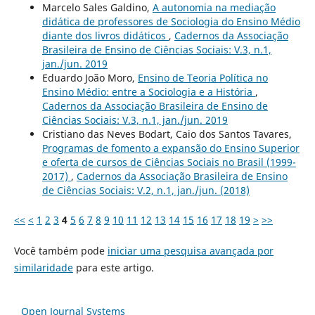
Marcelo Sales Galdino,
A autonomia na mediação
didática de professores de Sociologia do Ensino Médio
diante dos livros didáticos
,
Cadernos da Associação
Brasileira de Ensino de Ciências Sociais: V.3, n.1,
jan./jun. 2019
Eduardo João Moro,
Ensino de Teoria Política no
Ensino Médio: entre a Sociologia e a História
,
Cadernos da Associação Brasileira de Ensino de
Ciências Sociais: V.3, n.1, jan./jun. 2019
Cristiano das Neves Bodart, Caio dos Santos Tavares,
Programas de fomento a expansão do Ensino Superior
e oferta de cursos de Ciências Sociais no Brasil (1999-
2017)
,
Cadernos da Associação Brasileira de Ensino
de Ciências Sociais: V.2, n.1, jan./jun. (2018)
<<
<
1
2
3
4
5
6
7
8
9
10
11
12
13
14
15
16
17
18
19
>
>>
Você também pode
iniciar uma pesquisa avançada por
similaridade
para este artigo.
Open Journal Systems