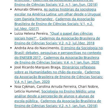
Ensino de Ciências Sociais: V.2, n.1, jan./jun. (2018)
Amurabi Oliveira,
As outras histórias da sociologia
escolar na América Latina: um olhar desde o Uruguai
com Daniela Fernandez
,
Cadernos da Associação
Brasileira de Ensino de Ciências Sociais: V.1, n.2,
jul./dez. (2017)
Luiza Helena Pereira,
"Qual o papel das ciências
sociais hoje?”
,
Cadernos da Associação Brasileira de
Ensino de Ciências Sociais: V.2, n.2, jul./dez. 2018
Andréa Ana do Nascimento,
O ensino da Sociologia no
Brasil: debates, pesquisas e perspectivas no contexto
do ENESEB 2017
,
Cadernos da Associação Brasileira
de Ensino de Ciências Sociais: V.4, n.1 jan./jun. 2020
José Ricardo Marques Braga,
Itinerários reflexivos
sobre as Humanidades no chão da escola
,
Cadernos
da Associação Brasileira de Ensino de Ciências Sociais:
V.4, n.1 jan./jun. 2020
Noa Cykman, Carolina Arruda Ferreira, Chari Nobre,
Leticia Hummel,
Sociologia no Ensino Médio: uma
análise desde a percepção de alunos e alunas de
escola pública
,
Cadernos da Associação Brasileira de
Ensino de Ciências Sociais: V.2, n.1, jan./jun. (2018)