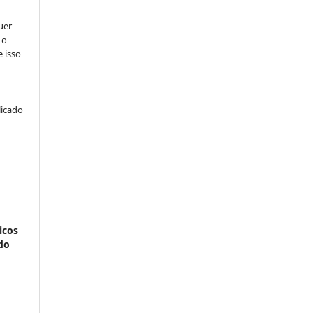
uer
 o
e isso
licado
icos
do
: