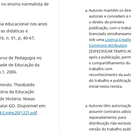
a no ensino normalista de
Autores mantém os dire
autorais e concedem à r
o direito de primeira
gia educacional nos anos
publicação, com o traba
as didáticas e
licenciado simultaneam
6, n. 01, p. 40-67,
sob uma
Licença Creati
Commons Attribution
[ESPECIFICAR TEMPO A
após a publicação, perm
urso de Pedagogia no
o compartilhamento do
uldade de Educação da
trabalho com
.1, 2006.
reconhecimento da auto
do trabalho e publicaçã
rmindo. Theobaldo
inicial nesta revista.
tória da Educação
de História: Novas
Autores têm autorizaçã
ataí-GO. Disponível em:
assumir contratos adici
4/Link%20(122).pdf
.
separadamente, para
distribuição não-exclusi
versão do trabalho publ