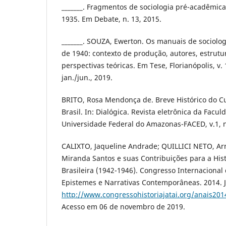
_______. Fragmentos de sociologia pré-acadêmic
1935. Em Debate, n. 13, 2015.
_______. SOUZA, Ewerton. Os manuais de sociolo
de 1940: contexto de produção, autores, estrutur
perspectivas teóricas. Em Tese, Florianópolis, v. 1
jan./jun., 2019.
BRITO, Rosa Mendonça de. Breve Histórico do C
Brasil. In: Dialógica. Revista eletrônica da Fac
Universidade Federal do Amazonas-FACED, v.1, n
CALIXTO, Jaqueline Andrade; QUILLICI NETO, A
Miranda Santos e suas Contribuições para a His
Brasileira (1942-1946). Congresso Internacional 
Epistemes e Narrativas Contemporâneas. 2014. J
http://www.congressohistoriajatai.org/anais201
Acesso em 06 de novembro de 2019.