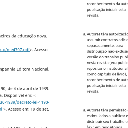
reconhecimento da auto
publicação inicial nesta
revista.
Autores têm autorizaçã
neiros da educação nova.
assumir contratos adici
separadamente, para
exto/me4707.pdf
>. Acesso
distribuição não-exclusi
versão do trabalho publ
nesta revista (ex.: publi
repositório institucional
mpanhia Editora Nacional,
como capítulo de livro)
reconhecimento de auto
publicação inicial nesta
190, de 4 de abril de 1939.
revista.
a. Disponível em: <
30-1939/decreto-lei-1190-
ml
>. Acesso em: 19 de set.
Autores têm permissão 
estimulados a publicar 
distribuir seu trabalho o
(ex.: em repositórios