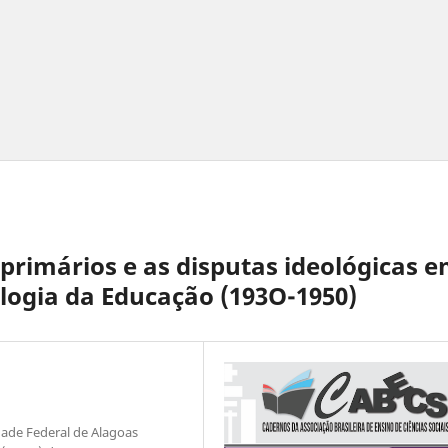
primários e as disputas ideológicas 
logia da Educação (193O-1950)
dade Federal de Alagoas