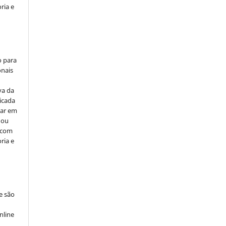
ria e
o para
onais
va da
icada
car em
 ou
, com
ria e
e são
e
nline