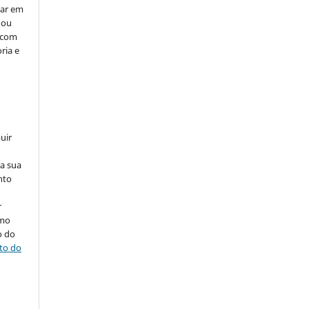
car em
 ou
, com
ria e
uir
na sua
nto
r
omo
o do
ito do