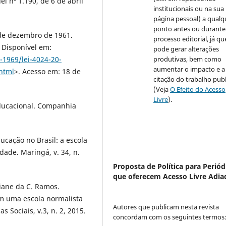
lei nº 1.190, de 6 de abril
institucionais ou na sua
página pessoal) a qualq
ponto antes ou durante
0 de dezembro de 1961.
processo editorial, já qu
. Disponível em:
pode gerar alterações
produtivas, bem como
-1969/lei-4024-20-
aumentar o impacto e a
html
>. Acesso em: 18 de
citação do trabalho pub
(Veja
O Efeito do Acesso
Livre
).
ducacional. Companhia
ucação no Brasil: a escola
ade. Maringá, v. 34, n.
Proposta de Política para Periód
que oferecem Acesso Livre Adia
iane da C. Ramos.
em uma escola normalista
Autores que publicam nesta revista
 Sociais, v.3, n. 2, 2015.
concordam com os seguintes termos