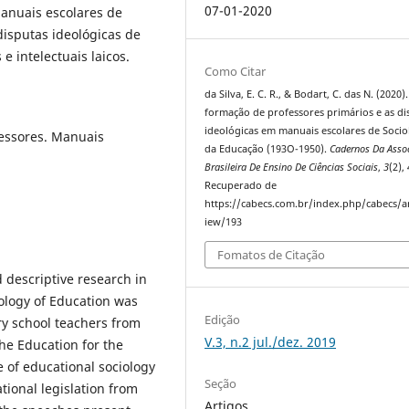
07-01-2020
anuais escolares de
disputas ideológicas de
 e intelectuais laicos.
Como Citar
da Silva, E. C. R., & Bodart, C. das N. (2020).
formação de professores primários e as di
ideológicas em manuais escolares de Socio
essores. Manuais
da Educação (193O-1950).
Cadernos Da Asso
Brasileira De Ensino De Ciências Sociais
,
3
(2),
Recuperado de
https://cabecs.com.br/index.php/cabecs/ar
iew/193
Fomatos de Citação
d descriptive research in
ology of Education was
Edição
ry school teachers from
V.3, n.2 jul./dez. 2019
he Education for the
e of educational sociology
Seção
tional legislation from
Artigos