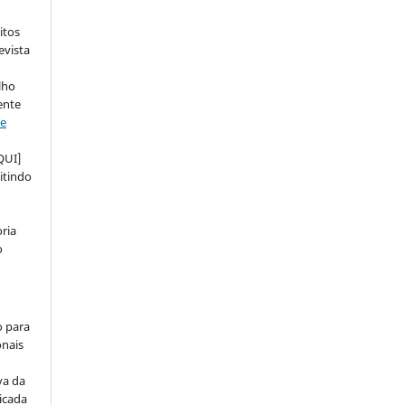
itos
evista
lho
ente
ve
QUI]
itindo
ria
o
o para
onais
va da
icada