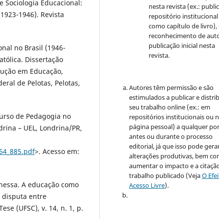
e Sociologia Educacional:
nesta revista (ex.: publi
1923-1946). Revista
repositório institucional
como capítulo de livro)
reconhecimento de auto
publicação inicial nesta
nal no Brasil (1946-
revista.
atólica. Dissertação
dução em Educação,
eral de Pelotas, Pelotas,
Autores têm permissão e são
estimulados a publicar e distrib
seu trabalho online (ex.: em
Curso de Pedagogia no
repositórios institucionais ou 
página pessoal) a qualquer po
drina – UEL, Londrina/PR,
antes ou durante o processo
editorial, já que isso pode gera
64_885.pdf
>. Acesso em:
alterações produtivas, bem c
aumentar o impacto e a citaçã
trabalho publicado (Veja
O Efe
nessa. A educação como
Acesso Livre
).
 disputa entre
ese (UFSC), v. 14, n. 1, p.