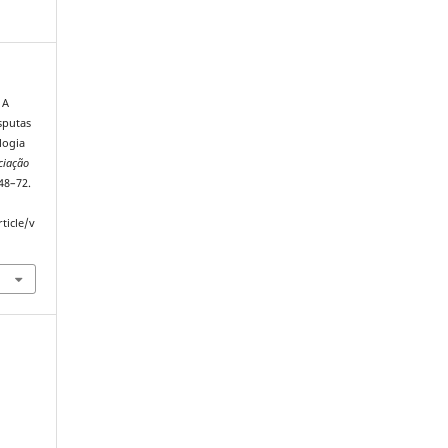
 A
sputas
logia
ciação
 48–72.
ticle/v