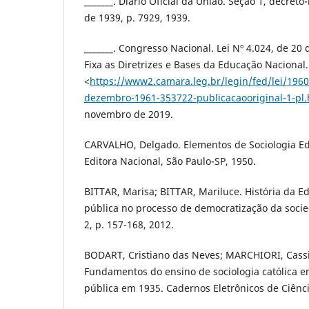
_______. Diário Oficial da União. Seção 1, decreto-
de 1939, p. 7929, 1939.
_______. Congresso Nacional. Lei Nº 4.024, de 2
Fixa as Diretrizes e Bases da Educação Nacional
<
https://www2.camara.leg.br/legin/fed/lei/1960
dezembro-1961-353722-publicacaooriginal-1-pl.
novembro de 2019.
CARVALHO, Delgado. Elementos de Sociologia E
Editora Nacional, São Paulo-SP, 1950.
BITTAR, Marisa; BITTAR, Mariluce. História da Ed
pública no processo de democratização da socied
2, p. 157-168, 2012.
BODART, Cristiano das Neves; MARCHIORI, Cass
Fundamentos do ensino de sociologia católica 
pública em 1935. Cadernos Eletrônicos de Ciências