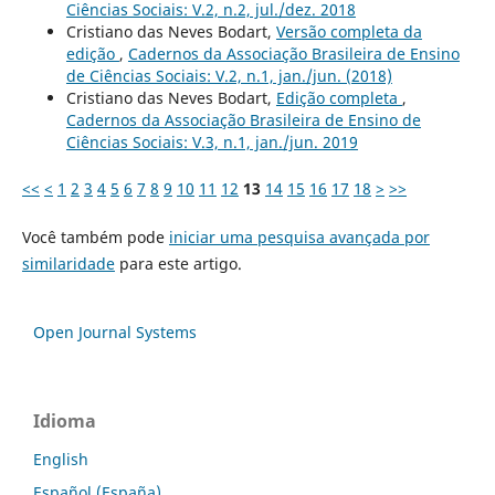
Ciências Sociais: V.2, n.2, jul./dez. 2018
Cristiano das Neves Bodart,
Versão completa da
edição
,
Cadernos da Associação Brasileira de Ensino
de Ciências Sociais: V.2, n.1, jan./jun. (2018)
Cristiano das Neves Bodart,
Edição completa
,
Cadernos da Associação Brasileira de Ensino de
Ciências Sociais: V.3, n.1, jan./jun. 2019
<<
<
1
2
3
4
5
6
7
8
9
10
11
12
13
14
15
16
17
18
>
>>
Você também pode
iniciar uma pesquisa avançada por
similaridade
para este artigo.
Open Journal Systems
Idioma
English
Español (España)