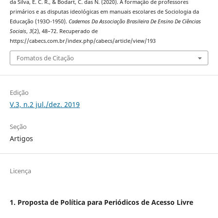
da Silva, E. C. R., & Bodart, C. das N. (2020). A formação de professores
primários e as disputas ideológicas em manuais escolares de Sociologia da
Educação (193O-1950).
Cadernos Da Associação Brasileira De Ensino De Ciências
Sociais
,
3
(2), 48–72. Recuperado de
https://cabecs.com.br/index.php/cabecs/article/view/193
Fomatos de Citação
Edição
V.3, n.2 jul./dez. 2019
Seção
Artigos
Licença
1. Proposta de Política para Periódicos de Acesso Livre