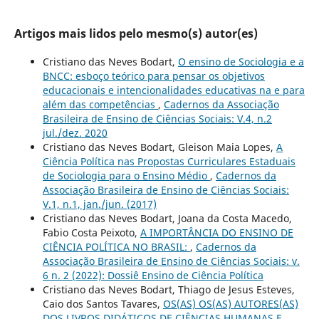
Artigos mais lidos pelo mesmo(s) autor(es)
Cristiano das Neves Bodart,
O ensino de Sociologia e a
BNCC: esboço teórico para pensar os objetivos
educacionais e intencionalidades educativas na e para
além das competências
,
Cadernos da Associação
Brasileira de Ensino de Ciências Sociais: V.4, n.2
jul./dez. 2020
Cristiano das Neves Bodart, Gleison Maia Lopes,
A
Ciência Política nas Propostas Curriculares Estaduais
de Sociologia para o Ensino Médio
,
Cadernos da
Associação Brasileira de Ensino de Ciências Sociais:
V.1, n.1, jan./jun. (2017)
Cristiano das Neves Bodart, Joana da Costa Macedo,
Fabio Costa Peixoto,
A IMPORTÂNCIA DO ENSINO DE
CIÊNCIA POLÍTICA NO BRASIL:
,
Cadernos da
Associação Brasileira de Ensino de Ciências Sociais: v.
6 n. 2 (2022): Dossiê Ensino de Ciência Política
Cristiano das Neves Bodart, Thiago de Jesus Esteves,
Caio dos Santos Tavares,
OS(AS) OS(AS) AUTORES(AS)
DOS LIVROS DIDÁTICOS DE CIÊNCIAS HUMANAS E