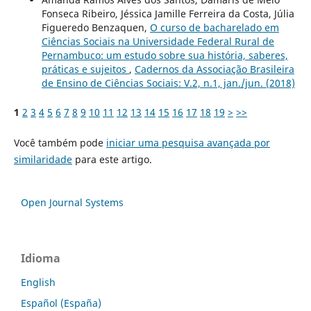
Fonseca Ribeiro, Jéssica Jamille Ferreira da Costa, Júlia
Figueredo Benzaquen,
O curso de bacharelado em
Ciências Sociais na Universidade Federal Rural de
Pernambuco: um estudo sobre sua história, saberes,
práticas e sujeitos
,
Cadernos da Associação Brasileira
de Ensino de Ciências Sociais: V.2, n.1, jan./jun. (2018)
1
2
3
4
5
6
7
8
9
10
11
12
13
14
15
16
17
18
19
>
>>
Você também pode
iniciar uma pesquisa avançada por
similaridade
para este artigo.
Open Journal Systems
Idioma
English
Español (España)