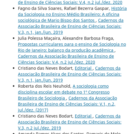
de Ensino de Ciências Sociais: V.4, n.2 jul./dez. 2020
Fagno da Silva Soares, Rafael Bezerra Gaspar,
História
da Sociologia no Ensino Médio Brasileiro: A oficina
sociológica de Mario Bispo dos Santos
,
Cadernos da
Associação Brasileira de Ensino de Ciências Sociais:
V.3, n.1, jan./jun. 2019
Julia Polessa Maçaira, Alexandre Barbosa Fraga,
Propostas curriculares para o ensino de Sociologia no
Rio de Janeiro: balanço da produção acadêmica
,
Cadernos da Associação Brasileira de Ensino de
Ciências Sociais: V.4, n.2 jul./dez. 2020
Cristiano das Neves Bodart,
Editorial
,
Cadernos da
Associação Brasileira de Ensino de Ciências Sociais:
V.3, n.1, jan./jun. 2019
Roberta dos Reis Neuhold,
A sociologia como
disciplina escolar em debate no 1º Congresso
Brasileiro de Sociologia
,
Cadernos da Associação
Brasileira de Ensino de Ciências Sociais: V.1, n.2,
jul./dez. (2017)
Cristiano das Neves Bodart,
Editorial
,
Cadernos da
Associação Brasileira de Ensino de Ciências Sociais:
V.3, n.2 jul./dez. 2019
Amanda Ramos Alves dos Santos, Damaris de Melo