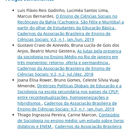
Luis Flávio Reis Godinho, Luciméa Santos Lima,
Marcus Bernardes,
O Ensino de Ciências Sociais no
Recôncavo da Bahia (Cachoeira, São Félix e Muritiba) a
partir do olhar de Estudantes da Educação Básica
,
Cadernos da Associação Brasileira de Ensino de
Ciências Sociais: V.3, n.1, jan./jun. 2019
Gustavo Cravo de Azevedo, Bruna Lucila de Gois dos
Anjos, Beatriz Muniz Gesteira,
As lutas pela presença
da sociologia no Ensino Médio no Rio de Janeiro em
três momentos: retorno, oferta e permanência
,
Cadernos da Associação Brasileira de Ensino de
Ciências Sociais: V.2, n.2, jul./dez. 2018
Joana Elisa Rower, Bruno Gomes, Celeste Silvia Vuap
Mmende,
Diretrizes Políticas Dlobais de Educação e a
Sociologia na escola secundária nos países da CPLP:
entre recontextualizações, homogeneizações e
hibridismos
,
Cadernos da Associação Brasileira de
Ensino de Ciências Sociais: V.3, n.1, jan./jun. 2019
Thiago Ingrassia Pereira, Carine Marcon,
Conteúdos
de Sociologia no ensino médio: um estudo sobre livros
didáticos e ENEM
,
Cadernos da Associação Brasileira