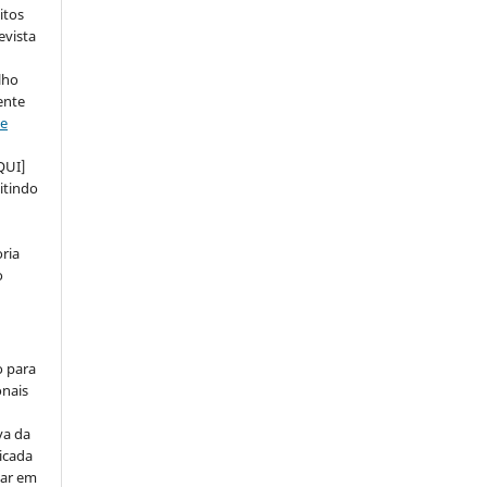
itos
evista
lho
ente
ve
QUI]
itindo
ria
o
o para
onais
va da
icada
car em