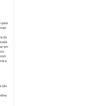
o para
onais
va da
icada
car em
 ou
, com
ria e
e são
e
nline