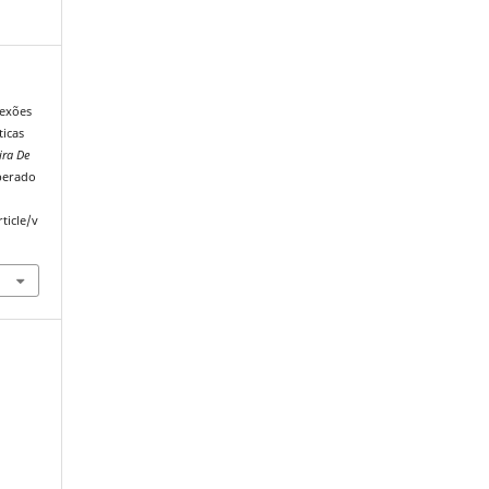
lexões
ticas
ira De
uperado
ticle/v