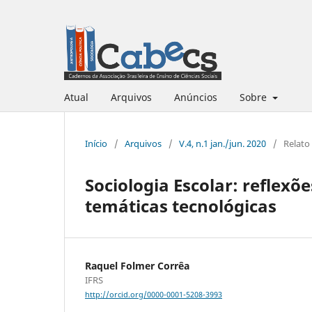
Atual
Arquivos
Anúncios
Sobre
Início
/
Arquivos
/
V.4, n.1 jan./jun. 2020
/
Relato
Sociologia Escolar: reflexõ
temáticas tecnológicas
Raquel Folmer Corrêa
IFRS
http://orcid.org/0000-0001-5208-3993