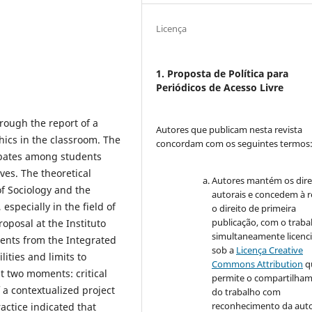
Licença
1. Proposta de Política para
Periódicos de Acesso Livre
rough the report of a
Autores que publicam nesta revista
hics in the classroom. The
concordam com os seguintes termos
ebates among students
ves. The theoretical
Autores mantém os dire
of Sociology and the
autorais e concedem à r
especially in the field of
o direito de primeira
publicação, com o traba
roposal at the Instituto
simultaneamente licenc
dents from the Integrated
sob a
Licença Creative
ities and limits to
Commons Attribution
q
t two moments: critical
permite o compartilha
a contextualized project
do trabalho com
reconhecimento da auto
actice indicated that