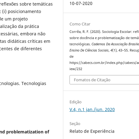
10-07-2020
 reflexões sobre temáticas
 (i) posicionamento
 de um projeto
Como Citar
alização da prática
Corrêa, R. F. (2020). Sociologia Escolar: ref
cessárias, embora não
sobre docência e problematização de temá
as didáticas críticas em
tecnológicas.
Cadernos Da Associação Brasile
centes de diferentes
Ensino De Ciências Sociais
,
4
(1), 43–55. Rec
de
https://cabecs.com.br/index.php/cabecs/ar
iew/232
Fomatos de Citação
cnologias. Tecnologias
Edição
V.4, n.1 jan./jun. 2020
Seção
Relato de Experiência
nd problematization of