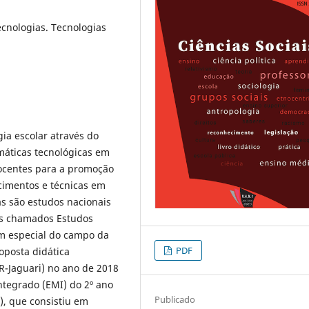
ecnologias. Tecnologias
gia escolar através do
máticas tecnológicas em
docentes para a promoção
ecimentos e técnicas em
das são estudos nacionais
dos chamados Estudos
em especial do campo da
PDF
oposta didática
AR-Jaguari) no ano de 2018
tegrado (EMI) do 2º ano
Publicado
), que consistiu em