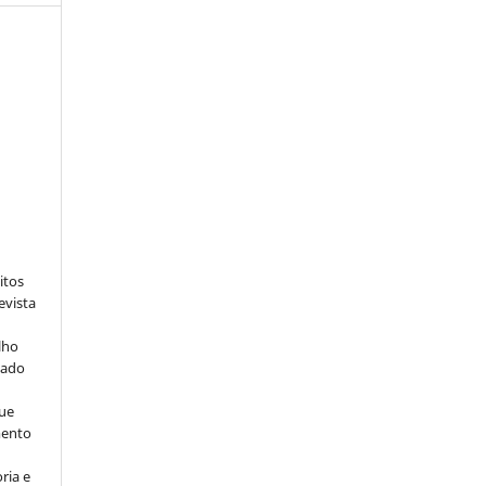
:
itos
evista
lho
iado
ue
mento
ria e