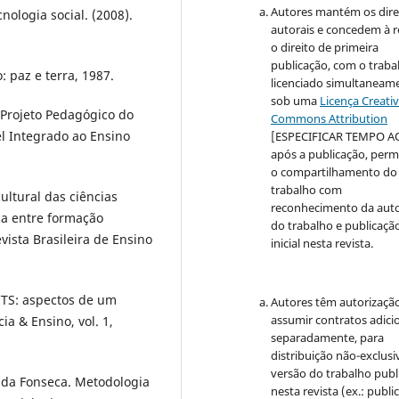
Autores mantém os dire
logia social. (2008).
autorais e concedem à r
o direito de primeira
publicação, com o traba
 paz e terra, 1987.
licenciado simultaneam
sob uma
Licença Creati
Projeto Pedagógico do
Commons Attribution
l Integrado ao Ensino
[ESPECIFICAR TEMPO A
após a publicação, perm
o compartilhamento do
trabalho com
ultural das ciências
reconhecimento da auto
ca entre formação
do trabalho e publicaçã
vista Brasileira de Ensino
inicial nesta revista.
CTS: aspectos de um
Autores têm autorizaçã
assumir contratos adici
a & Ensino, vol. 1,
separadamente, para
distribuição não-exclusi
versão do trabalho publ
da Fonseca. Metodologia
nesta revista (ex.: publi