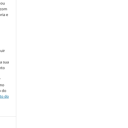
 ou
, com
ria e
uir
na sua
nto
r
omo
o do
ito do