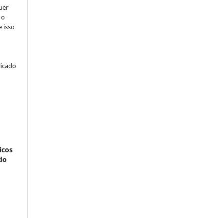
uer
 o
e isso
licado
icos
do
: