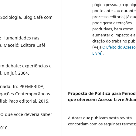
página pessoal) a qualq
ponto antes ou durante
processo editorial, já qu
 Sociologia. Blog Café com
pode gerar alterações
produtivas, bem como
aumentar o impacto e a
de Humanidades nas
citação do trabalho pub
ia. Maceió: Editora Café
(Veja
O Efeito do Acesso
Livre
).
em debate: experiências e
. Unijuí, 2004.
ornada. In: PREMEBIDA,
Proposta de Política para Periód
stigações Contemporâneas
que oferecem Acesso Livre Adia
aí: Paco editorial, 2015.
 O que você deveria saber
Autores que publicam nesta revista
concordam com os seguintes termos
2010.