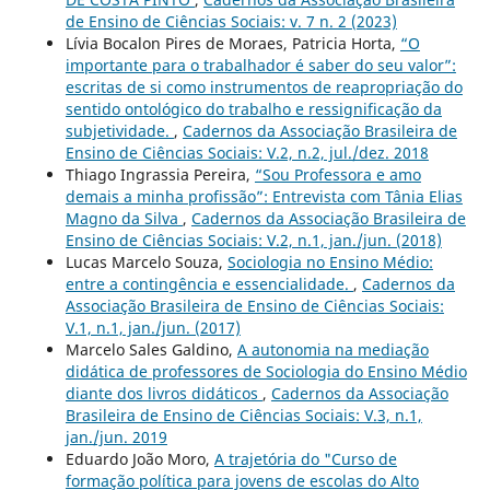
de Ensino de Ciências Sociais: v. 7 n. 2 (2023)
Lívia Bocalon Pires de Moraes, Patricia Horta,
“O
importante para o trabalhador é saber do seu valor”:
escritas de si como instrumentos de reapropriação do
sentido ontológico do trabalho e ressignificação da
subjetividade.
,
Cadernos da Associação Brasileira de
Ensino de Ciências Sociais: V.2, n.2, jul./dez. 2018
Thiago Ingrassia Pereira,
“Sou Professora e amo
demais a minha profissão”: Entrevista com Tânia Elias
Magno da Silva
,
Cadernos da Associação Brasileira de
Ensino de Ciências Sociais: V.2, n.1, jan./jun. (2018)
Lucas Marcelo Souza,
Sociologia no Ensino Médio:
entre a contingência e essencialidade.
,
Cadernos da
Associação Brasileira de Ensino de Ciências Sociais:
V.1, n.1, jan./jun. (2017)
Marcelo Sales Galdino,
A autonomia na mediação
didática de professores de Sociologia do Ensino Médio
diante dos livros didáticos
,
Cadernos da Associação
Brasileira de Ensino de Ciências Sociais: V.3, n.1,
jan./jun. 2019
Eduardo João Moro,
A trajetória do "Curso de
formação política para jovens de escolas do Alto