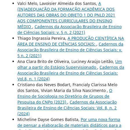
Valci Melo, Lavoisier Almeida dos Santos,
A
(IN)ADEQUAÇÃO DA FORMAÇÃO ACADÊMICA DOS
AUTORES DAS OBRAS DO OBJETO 1 DO PNLD 2021
AOS COMPONENTES CURRICULARES DO ENSINO
MÉDIO
,
Cadernos da Associação Brasileira de Ensino
de Ciências Sociais: v. 5 n. 2 (2021)
Thiago Ingrassia Pereira,
A PRODUÇÃO CIENTÍFICA NA
ÁREA DE ENSINO DE CIÊNCIAS SOCIAIS:
,
Cadernos da
Associação Brasileira de Ensino de Ciências Sociais: v.
5 n. 2 (2021)
Ana Clara Brito de Oliveira, Luciney Araújo Leitão,
Um
olhar a partir do Estágio Supervisionado
,
Cadernos da
Associação Brasileira de Ensino de Ciências Sociais:
Vol.8, n. 1 (2024)
Cristiano das Neves Bodart, Francialy Clarissa Melo
dos Santos, Vivian Maria da Silva Nascimento ,
O
Ensino de Sociologia no Diretório de Grupos de
Pesquisa do CNPq (2023)
,
Cadernos da Associação
Brasileira de Ensino de Ciências Sociais: Vol. 8, n. 2
(2024)
Micheline Dayse Gomes Batista,
Por uma nova forma
de pensar a elaboração de materiais didáticos para a