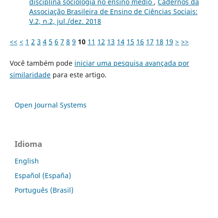
disciplina sociologia no ensino médio
,
Cadernos da
Associação Brasileira de Ensino de Ciências Sociais:
V.2, n.2, jul./dez. 2018
<<
<
1
2
3
4
5
6
7
8
9
10
11
12
13
14
15
16
17
18
19
>
>>
Você também pode
iniciar uma pesquisa avançada por
similaridade
para este artigo.
Open Journal Systems
Idioma
English
Español (España)
Português (Brasil)