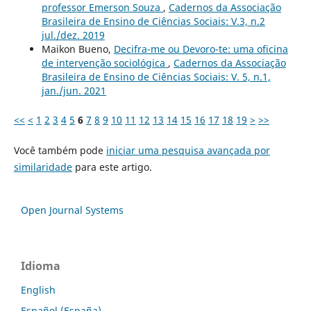
professor Emerson Souza
,
Cadernos da Associação
Brasileira de Ensino de Ciências Sociais: V.3, n.2
jul./dez. 2019
Maikon Bueno,
Decifra-me ou Devoro-te: uma oficina
de intervenção sociológica
,
Cadernos da Associação
Brasileira de Ensino de Ciências Sociais: V. 5, n.1,
jan./jun. 2021
<<
<
1
2
3
4
5
6
7
8
9
10
11
12
13
14
15
16
17
18
19
>
>>
Você também pode
iniciar uma pesquisa avançada por
similaridade
para este artigo.
Open Journal Systems
Idioma
English
Español (España)