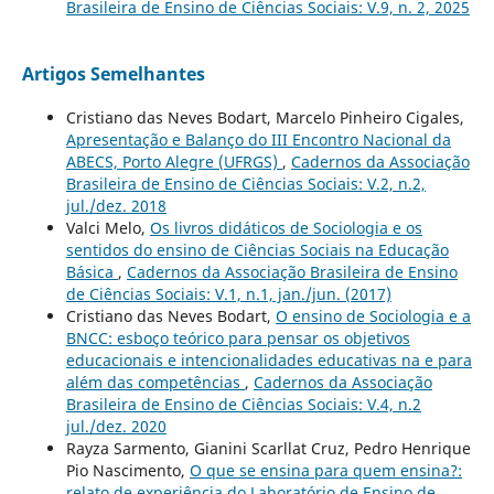
Brasileira de Ensino de Ciências Sociais: V.9, n. 2, 2025
Artigos Semelhantes
Cristiano das Neves Bodart, Marcelo Pinheiro Cigales,
Apresentação e Balanço do III Encontro Nacional da
ABECS, Porto Alegre (UFRGS)
,
Cadernos da Associação
Brasileira de Ensino de Ciências Sociais: V.2, n.2,
jul./dez. 2018
Valci Melo,
Os livros didáticos de Sociologia e os
sentidos do ensino de Ciências Sociais na Educação
Básica
,
Cadernos da Associação Brasileira de Ensino
de Ciências Sociais: V.1, n.1, jan./jun. (2017)
Cristiano das Neves Bodart,
O ensino de Sociologia e a
BNCC: esboço teórico para pensar os objetivos
educacionais e intencionalidades educativas na e para
além das competências
,
Cadernos da Associação
Brasileira de Ensino de Ciências Sociais: V.4, n.2
jul./dez. 2020
Rayza Sarmento, Gianini Scarllat Cruz, Pedro Henrique
Pio Nascimento,
O que se ensina para quem ensina?:
relato de experiência do Laboratório de Ensino de