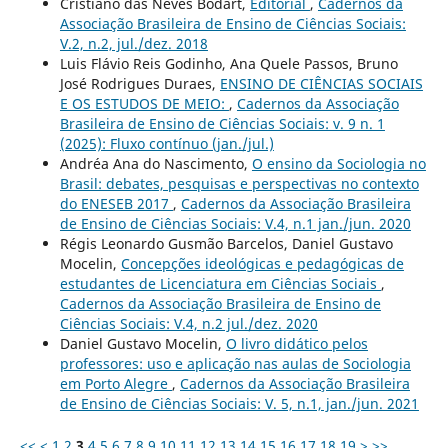
Cristiano das Neves Bodart,
Editorial
,
Cadernos da
Associação Brasileira de Ensino de Ciências Sociais:
V.2, n.2, jul./dez. 2018
Luis Flávio Reis Godinho, Ana Quele Passos, Bruno
José Rodrigues Duraes,
ENSINO DE CIÊNCIAS SOCIAIS
E OS ESTUDOS DE MEIO:
,
Cadernos da Associação
Brasileira de Ensino de Ciências Sociais: v. 9 n. 1
(2025): Fluxo contínuo (jan./jul.)
Andréa Ana do Nascimento,
O ensino da Sociologia no
Brasil: debates, pesquisas e perspectivas no contexto
do ENESEB 2017
,
Cadernos da Associação Brasileira
de Ensino de Ciências Sociais: V.4, n.1 jan./jun. 2020
Régis Leonardo Gusmão Barcelos, Daniel Gustavo
Mocelin,
Concepções ideológicas e pedagógicas de
estudantes de Licenciatura em Ciências Sociais
,
Cadernos da Associação Brasileira de Ensino de
Ciências Sociais: V.4, n.2 jul./dez. 2020
Daniel Gustavo Mocelin,
O livro didático pelos
professores: uso e aplicação nas aulas de Sociologia
em Porto Alegre
,
Cadernos da Associação Brasileira
de Ensino de Ciências Sociais: V. 5, n.1, jan./jun. 2021
<<
<
1
2
3
4
5
6
7
8
9
10
11
12
13
14
15
16
17
18
19
>
>>