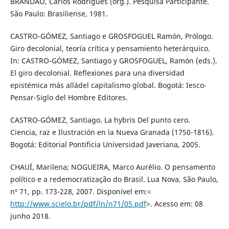
BRANDÃO, Carlos Rodrigues (org.). Pesquisa Participante.
São Paulo: Brasiliense, 1981.
CASTRO-GÓMEZ, Santiago e GROSFOGUEL Ramón, Prólogo.
Giro decolonial, teoría crítica y pensamiento heterárquico.
In: CASTRO-GÓMEZ, Santiago y GROSFOGUEL, Ramón (eds.).
El giro decolonial. Reflexiones para una diversidad
epistémica más alládel capitalismo global. Bogotá: Iesco-
Pensar-Siglo del Hombre Editores.
CASTRO-GÓMEZ, Santiago. La hybris Del punto cero.
Ciencia, raz e Ilustración en la Nueva Granada (1750-1816).
Bogotá: Editorial Pontificia Universidad Javeriana, 2005.
CHAUÍ, Marilena; NOGUEIRA, Marco Aurélio. O pensamento
político e a redemocratização do Brasil. Lua Nova, São Paulo,
nº 71, pp. 173-228, 2007. Disponível em:<
http://www.scielo.br/pdf/ln/n71/05.pdf
>. Acesso em: 08
junho 2018.