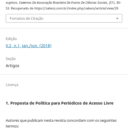
sujeitos.
Cadernos Da Associação Brasileira De Ensino De Ciências Sociais
,
2
(1), 30–
53. Recuperado de https://cabecs.com.br/index.php/cabecs/article/view/29
Fomatos de Citação
Edição
V.2, n.1, jan./jun. (2018)
Seção
Artigos
Licença
1. Proposta de Política para Periódicos de Acesso Livre
Autores que publicam nesta revista concordam com os seguintes
termos: