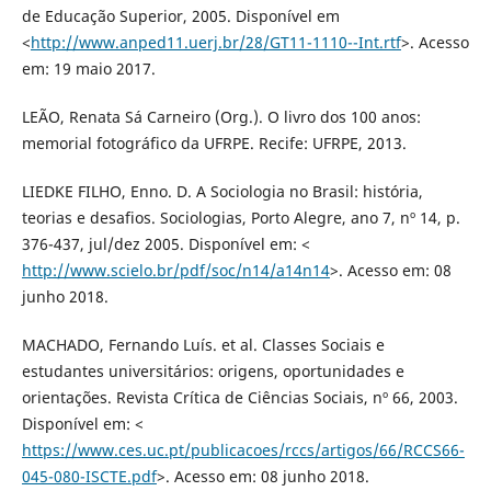
de Educação Superior, 2005. Disponível em
<
http://www.anped11.uerj.br/28/GT11-1110--Int.rtf
>. Acesso
em: 19 maio 2017.
LEÃO, Renata Sá Carneiro (Org.). O livro dos 100 anos:
memorial fotográfico da UFRPE. Recife: UFRPE, 2013.
LIEDKE FILHO, Enno. D. A Sociologia no Brasil: história,
teorias e desafios. Sociologias, Porto Alegre, ano 7, nº 14, p.
376-437, jul/dez 2005. Disponível em: <
http://www.scielo.br/pdf/soc/n14/a14n14
>. Acesso em: 08
junho 2018.
MACHADO, Fernando Luís. et al. Classes Sociais e
estudantes universitários: origens, oportunidades e
orientações. Revista Crítica de Ciências Sociais, nº 66, 2003.
Disponível em: <
https://www.ces.uc.pt/publicacoes/rccs/artigos/66/RCCS66-
045-080-ISCTE.pdf
>. Acesso em: 08 junho 2018.