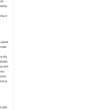
ue
mento
ria e
o para
onais
va da
icada
car em
 ou
, com
ria e
e são