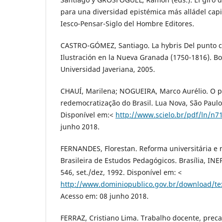
para una diversidad epistémica más alládel capi
Iesco-Pensar-Siglo del Hombre Editores.
CASTRO-GÓMEZ, Santiago. La hybris Del punto ce
Ilustración en la Nueva Granada (1750-1816). Bog
Universidad Javeriana, 2005.
CHAUÍ, Marilena; NOGUEIRA, Marco Aurélio. O p
redemocratização do Brasil. Lua Nova, São Paulo,
Disponível em:<
http://www.scielo.br/pdf/ln/n7
junho 2018.
FERNANDES, Florestan. Reforma universitária e 
Brasileira de Estudos Pedagógicos. Brasília, INEP,
546, set./dez, 1992. Disponível em: <
http://www.dominiopublico.gov.br/download/t
Acesso em: 08 junho 2018.
FERRAZ, Cristiano Lima. Trabalho docente, preca