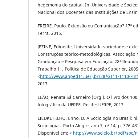
hegemonia do capital. In: Universidade e Socieda
Nacional dos Docentes das Instituições de Ensin
FREIRE, Paulo. Extensão ou Comunicação? 17ª ed.
Terra, 2015.
JEZINE, Edineide. Universidade-sociedade e exte
Construções teórico-metodológicas. Associação 
Graduação e Pesquisa em Educação. 28ª Reuniã
Trabalho 11, Política de Educação Superior, 200
<
http://www.anped11.uerj.br/28/GT11-1110--Int.
2017.
LEÃO, Renata Sá Carneiro (Org.). O livro dos 10
fotográfico da UFRPE. Recife: UFRPE, 2013.
LIEDKE FILHO, Enno. D. A Sociologia no Brasil: his
Sociologias, Porto Alegre, ano 7, nº 14, p. 376-43
Disponível em: <
http://www.scielo.br/pdf/soc/