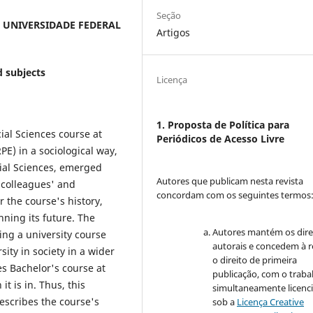
Seção
T UNIVERSIDADE FEDERAL
Artigos
d subjects
Licença
1. Proposta de Política para
ial Sciences course at
Periódicos de Acesso Livre
E) in a sociological way,
cial Sciences, emerged
Autores que publicam nesta revista
 colleagues' and
concordam com os seguintes termos
 the course's history,
anning its future. The
Autores mantém os dire
ing a university course
autorais e concedem à r
sity in society in a wider
o direito de primeira
es Bachelor's course at
publicação, com o traba
t is in. Thus, this
simultaneamente licenc
describes the course's
sob a
Licença Creative