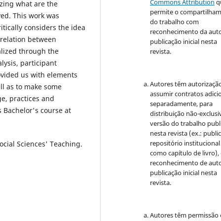
Commons Attribution
q
izing what are the
permite o compartilha
ved. This work was
do trabalho com
itically considers the idea
reconhecimento da auto
e relation between
publicação inicial nesta
alized through the
revista.
ysis, participant
ovided us with elements
Autores têm autorizaçã
ell as to make some
assumir contratos adici
e, practices and
separadamente, para
s Bachelor's course at
distribuição não-exclusi
versão do trabalho publ
nesta revista (ex.: publi
repositório institucional
Social Sciences' Teaching.
como capítulo de livro)
reconhecimento de auto
publicação inicial nesta
revista.
Autores têm permissão 