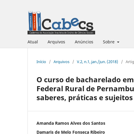
Atual
Arquivos
Anúncios
Sobre
Início
/
Arquivos
/
V.2, n.1, jan./jun. (2018)
/
Arti
O curso de bacharelado em 
Federal Rural de Pernambuc
saberes, práticas e sujeitos
Amanda Ramos Alves dos Santos
Damaris de Melo Fonseca Ribeiro