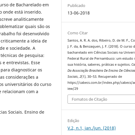
urso de Bacharelado em
Publicado
o onde está inserido.
13-06-2018
screve analiticamente
roblematizar quais são os
Como Citar
trabalho foi desenvolvido
 criticamente a ideia de
Santos, A. R. A. dos, Ribeiro, D. de M. F., Cos
J. F. da, & Benzaquen, J. F. (2018). O curso 
de e sociedade. A
bacharelado em Ciências Sociais na Univer
 técnicas de pesquisa:
Federal Rural de Pernambuco: um estudo 
 e entrevistas. Esse
sua história, saberes, práticas e sujeitos.
Ca
para diagnosticar os
Da Associação Brasileira De Ensino De Ciência
as considerações a
Sociais
,
2
(1), 30–53. Recuperado de
https://cabecs.com.br/index.php/cabecs/ar
os universitários do curso
iew/29
e relacionam com a
Fomatos de Citação
ias Sociais. Ensino de
Edição
V.2, n.1, jan./jun. (2018)