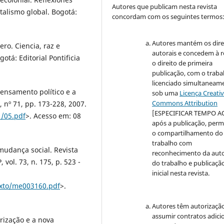
Autores que publicam nesta revista
talismo global. Bogotá:
concordam com os seguintes termos
Autores mantém os dire
ro. Ciencia, raz e
autorais e concedem à r
otá: Editorial Pontificia
o direito de primeira
publicação, com o traba
licenciado simultaneam
ensamento político e a
sob uma
Licença Creati
Commons Attribution
 nº 71, pp. 173-228, 2007.
[ESPECIFICAR TEMPO A
1/05.pdf
>. Acesso em: 08
após a publicação, perm
o compartilhamento do
trabalho com
mudança social. Revista
reconhecimento da auto
 vol. 73, n. 175, p. 523 -
do trabalho e publicaçã
inicial nesta revista.
exto/me003160.pdf
>.
Autores têm autorizaçã
assumir contratos adici
rização e a nova