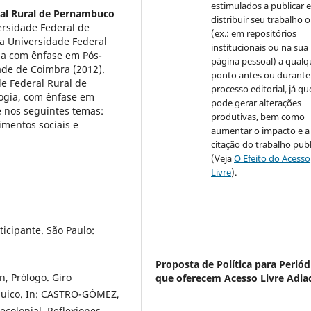
estimulados a publicar 
ral Rural de Pernambuco
distribuir seu trabalho o
ersidade Federal de
(ex.: em repositórios
a Universidade Federal
institucionais ou na sua
ia com ênfase em Pós-
página pessoal) a qualq
ade de Coimbra (2012).
ponto antes ou durante
e Federal Rural de
processo editorial, já qu
ogia, com ênfase em
pode gerar alterações
e nos seguintes temas:
produtivas, bem como
imentos sociais e
aumentar o impacto e a
citação do trabalho pub
(Veja
O Efeito do Acesso
Livre
).
icipante. São Paulo:
Proposta de Política para Periód
 Prólogo. Giro
que oferecem Acesso Livre Adia
rquico. In: CASTRO-GÓMEZ,
colonial. Reflexiones