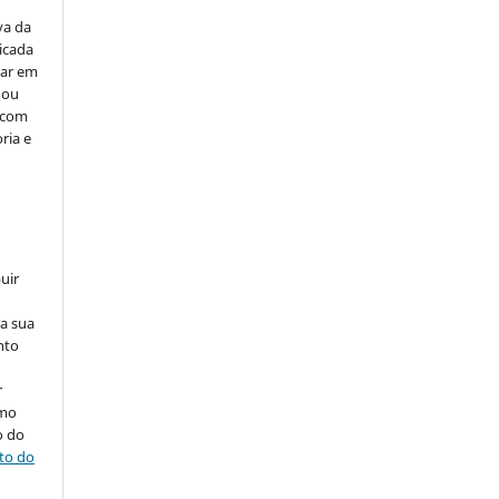
va da
icada
car em
 ou
, com
ria e
uir
na sua
nto
r
omo
o do
ito do