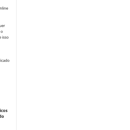
e
nline
uer
 o
e isso
licado
icos
do