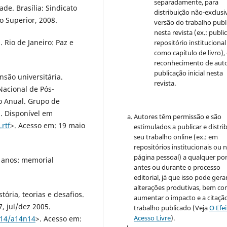
separadamente, para
de. Brasília: Sindicato
distribuição não-exclusi
o Superior, 2008.
versão do trabalho publ
nesta revista (ex.: publi
 Rio de Janeiro: Paz e
repositório institucional
como capítulo de livro)
reconhecimento de auto
publicação inicial nesta
nsão universitária.
revista.
Nacional de Pós-
o Anual. Grupo de
5. Disponível em
Autores têm permissão e são
rtf
>. Acesso em: 19 maio
estimulados a publicar e distrib
seu trabalho online (ex.: em
repositórios institucionais ou 
página pessoal) a qualquer po
0 anos: memorial
antes ou durante o processo
editorial, já que isso pode gera
alterações produtivas, bem c
tória, teorias e desafios.
aumentar o impacto e a citaçã
7, jul/dez 2005.
trabalho publicado (Veja
O Efe
Acesso Livre
).
n14/a14n14
>. Acesso em: