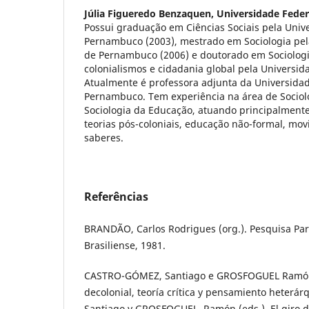
Júlia Figueredo Benzaquen,
Universidade Fede
Possui graduação em Ciências Sociais pela Univ
Pernambuco (2003), mestrado em Sociologia pel
de Pernambuco (2006) e doutorado em Sociolog
colonialismos e cidadania global pela Universid
Atualmente é professora adjunta da Universidad
Pernambuco. Tem experiência na área de Sociol
Sociologia da Educação, atuando principalment
teorias pós-coloniais, educação não-formal, mov
saberes.
Referências
BRANDÃO, Carlos Rodrigues (org.). Pesquisa Part
Brasiliense, 1981.
CASTRO-GÓMEZ, Santiago e GROSFOGUEL Ramón,
decolonial, teoría crítica y pensamiento heterá
Santiago y GROSFOGUEL, Ramón (eds.). El giro de