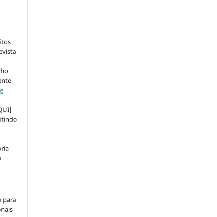
:
itos
evista
lho
ente
ve
QUI]
itindo
ria
o
o para
onais