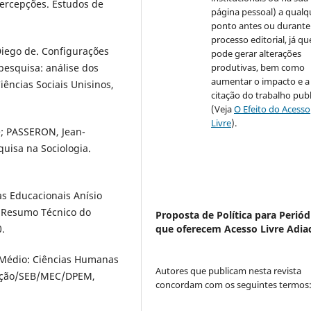
percepções. Estudos de
página pessoal) a qualq
ponto antes ou durante
processo editorial, já qu
iego de. Configurações
pode gerar alterações
produtivas, bem como
esquisa: análise dos
aumentar o impacto e a
ências Sociais Unisinos,
citação do trabalho pub
(Veja
O Efeito do Acesso
Livre
).
; PASSERON, Jean-
quisa na Sociologia.
as Educacionais Anísio
: Resumo Técnico do
Proposta de Política para Periód
que oferecem Acesso Livre Adia
0.
o Médio: Ciências Humanas
Autores que publicam nesta revista
ucação/SEB/MEC/DPEM,
concordam com os seguintes termos