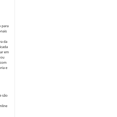
o para
onais
va da
icada
car em
 ou
, com
ria e
e são
e
nline