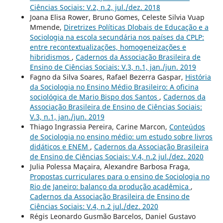
Ciências Sociais: V.2, n.2, jul./dez. 2018
Joana Elisa Rower, Bruno Gomes, Celeste Silvia Vuap
Mmende,
Diretrizes Políticas Dlobais de Educação e a
Sociologia na escola secundária nos países da CPLP:
entre recontextualizações, homogeneizações e
hibridismos
,
Cadernos da Associação Brasileira de
Ensino de Ciências Sociais: V.3, n.1, jan./jun. 2019
Fagno da Silva Soares, Rafael Bezerra Gaspar,
História
da Sociologia no Ensino Médio Brasileiro: A oficina
sociológica de Mario Bispo dos Santos
,
Cadernos da
Associação Brasileira de Ensino de Ciências Sociais:
V.3, n.1, jan./jun. 2019
Thiago Ingrassia Pereira, Carine Marcon,
Conteúdos
de Sociologia no ensino médio: um estudo sobre livros
didáticos e ENEM
,
Cadernos da Associação Brasileira
de Ensino de Ciências Sociais: V.4, n.2 jul./dez. 2020
Julia Polessa Maçaira, Alexandre Barbosa Fraga,
Propostas curriculares para o ensino de Sociologia no
Rio de Janeiro: balanço da produção acadêmica
,
Cadernos da Associação Brasileira de Ensino de
Ciências Sociais: V.4, n.2 jul./dez. 2020
Régis Leonardo Gusmão Barcelos, Daniel Gustavo