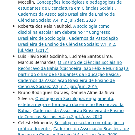
Mocelin,
Concepções ideológicas e pedagógicas de
estudantes de Licenciatura em Ciências Sociais
,
Cadernos da Associação Brasileira de Ensino de
Ciências Sociais: V.4, n.2 jul./dez. 2020
Roberta dos Reis Neuhold,
A sociologia como
disciplina escolar em debate no 1º Congresso
Brasileiro de Sociologia
,
Cadernos da Associação
Brasileira de Ensino de Ciências Sociais: V.1, n.2,
jul./dez. (2017)
Luis Flávio Reis Godinho, Luciméa Santos Lima,
Marcus Bernardes,
O Ensino de Ciências Sociais no
Recôncavo da Bahia (Cachoeira, São Félix e Muritiba) a
partir do olhar de Estudantes da Educação Básica
,
Cadernos da Associação Brasileira de Ensino de
Ciências Sociais: V.3, n.1, jan./jun. 2019
Bruno Rodrigues Durães, Daniela Almeida Silva
Silveira,
O estágio em Sociologia: engajamento,
estética negra e formação docente no Recôncavo da
Bahia
,
Cadernos da Associação Brasileira de Ensino
de Ciências Sociais: V.4, n.2 jul./dez. 2020
Celeste Mmende,
Sociologia escolar: contribuições à
prática docente
,
Cadernos da Associação Brasileira de
Ensino de Ciências Sociais: V.4, n.1 jan./jun. 2020