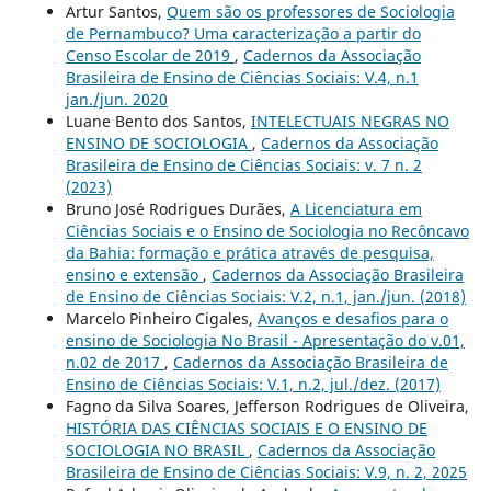
Artur Santos,
Quem são os professores de Sociologia
de Pernambuco? Uma caracterização a partir do
Censo Escolar de 2019
,
Cadernos da Associação
Brasileira de Ensino de Ciências Sociais: V.4, n.1
jan./jun. 2020
Luane Bento dos Santos,
INTELECTUAIS NEGRAS NO
ENSINO DE SOCIOLOGIA
,
Cadernos da Associação
Brasileira de Ensino de Ciências Sociais: v. 7 n. 2
(2023)
Bruno José Rodrigues Durães,
A Licenciatura em
Ciências Sociais e o Ensino de Sociologia no Recôncavo
da Bahia: formação e prática através de pesquisa,
ensino e extensão
,
Cadernos da Associação Brasileira
de Ensino de Ciências Sociais: V.2, n.1, jan./jun. (2018)
Marcelo Pinheiro Cigales,
Avanços e desafios para o
ensino de Sociologia No Brasil - Apresentação do v.01,
n.02 de 2017
,
Cadernos da Associação Brasileira de
Ensino de Ciências Sociais: V.1, n.2, jul./dez. (2017)
Fagno da Silva Soares, Jefferson Rodrigues de Oliveira,
HISTÓRIA DAS CIÊNCIAS SOCIAIS E O ENSINO DE
SOCIOLOGIA NO BRASIL
,
Cadernos da Associação
Brasileira de Ensino de Ciências Sociais: V.9, n. 2, 2025