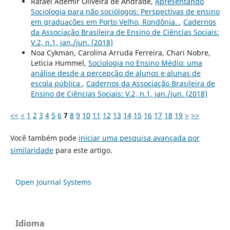
Rafael Ademir Oliveira de Andrade,
Apresentando
Sociologia para não sociólogos: Perspectivas de ensino
em graduações em Porto Velho, Rondônia.
,
Cadernos
da Associação Brasileira de Ensino de Ciências Sociais:
V.2, n.1, jan./jun. (2018)
Noa Cykman, Carolina Arruda Ferreira, Chari Nobre,
Leticia Hummel,
Sociologia no Ensino Médio: uma
análise desde a percepção de alunos e alunas de
escola pública
,
Cadernos da Associação Brasileira de
Ensino de Ciências Sociais: V.2, n.1, jan./jun. (2018)
<<
<
1
2
3
4
5
6
7
8
9
10
11
12
13
14
15
16
17
18
19
>
>>
Você também pode
iniciar uma pesquisa avançada por
similaridade
para este artigo.
Open Journal Systems
Idioma