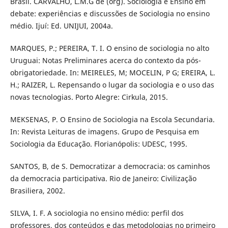
Brasil. CARVALHO, L.M.G de (org). Sociologia e Ensino em
debate: experiências e discussões de Sociologia no ensino
médio. Ijuí: Ed. UNIJUI, 2004a.
MARQUES, P.; PEREIRA, T. I. O ensino de sociologia no alto
Uruguai: Notas Preliminares acerca do contexto da pós-
obrigatoriedade. In: MEIRELES, M; MOCELIN, P G; EREIRA, L.
H.; RAIZER, L. Repensando o lugar da sociologia e o uso das
novas tecnologias. Porto Alegre: Cirkula, 2015.
MEKSENAS, P. O Ensino de Sociologia na Escola Secundaria.
In: Revista Leituras de imagens. Grupo de Pesquisa em
Sociologia da Educação. Florianópolis: UDESC, 1995.
SANTOS, B, de S. Democratizar a democracia: os caminhos
da democracia participativa. Rio de Janeiro: Civilização
Brasiliera, 2002.
SILVA, I. F. A sociologia no ensino médio: perfil dos
professores, dos conteúdos e das metodologias no primeiro