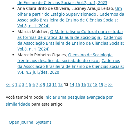
de Ensino de Ciências Sociais: Vol.7, n. 1, 2023
Ana Clara Brito de Oliveira, Luciney Araújo Leitão,
Um
olhar a partir do Estágio Supervisionado
,
Cadernos da
Associação Brasileira de Ensino de Ciências Sociais:
Vol.8, n. 1 (2024)
Márcia Malcher,
O Materialismo Cultural para estudar
as formas de prática da aula de Sociologia
,
Cadernos
da Associação Brasileira de Ensino de Ciências Sociais:
Vol.8, n. 1 (2024)
Marcelo Pinheiro Cigales,
O ensino de Sociologia
frente aos desafios da sociedade do risco
,
Cadernos
da Associação Brasileira de Ensino de Ciências Sociais:
V.4, n.2 jul./dez. 2020
<<
<
1
2
3
4
5
6
7
8
9
10
11
12
13
14
15
16
17
18
19
>
>>
Você também pode
iniciar uma pesquisa avançada por
similaridade
para este artigo.
Open Journal Systems