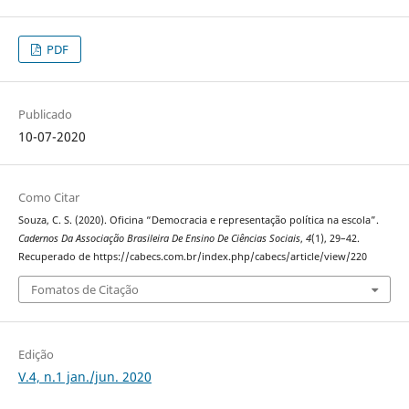
PDF
Publicado
10-07-2020
Como Citar
Souza, C. S. (2020). Oficina “Democracia e representação política na escola”.
Cadernos Da Associação Brasileira De Ensino De Ciências Sociais
,
4
(1), 29–42.
Recuperado de https://cabecs.com.br/index.php/cabecs/article/view/220
Fomatos de Citação
Edição
V.4, n.1 jan./jun. 2020