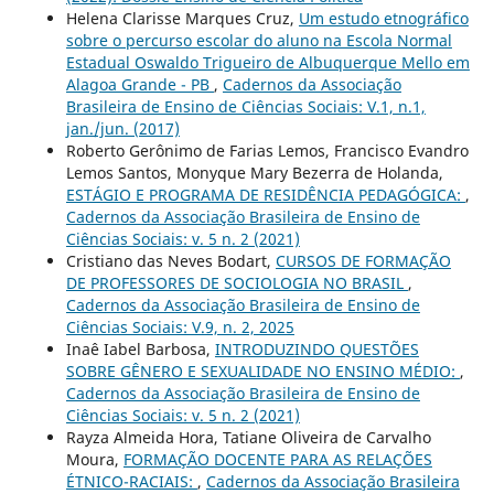
Helena Clarisse Marques Cruz,
Um estudo etnográfico
sobre o percurso escolar do aluno na Escola Normal
Estadual Oswaldo Trigueiro de Albuquerque Mello em
Alagoa Grande - PB
,
Cadernos da Associação
Brasileira de Ensino de Ciências Sociais: V.1, n.1,
jan./jun. (2017)
Roberto Gerônimo de Farias Lemos, Francisco Evandro
Lemos Santos, Monyque Mary Bezerra de Holanda,
ESTÁGIO E PROGRAMA DE RESIDÊNCIA PEDAGÓGICA:
,
Cadernos da Associação Brasileira de Ensino de
Ciências Sociais: v. 5 n. 2 (2021)
Cristiano das Neves Bodart,
CURSOS DE FORMAÇÃO
DE PROFESSORES DE SOCIOLOGIA NO BRASIL
,
Cadernos da Associação Brasileira de Ensino de
Ciências Sociais: V.9, n. 2, 2025
Inaê Iabel Barbosa,
INTRODUZINDO QUESTÕES
SOBRE GÊNERO E SEXUALIDADE NO ENSINO MÉDIO:
,
Cadernos da Associação Brasileira de Ensino de
Ciências Sociais: v. 5 n. 2 (2021)
Rayza Almeida Hora, Tatiane Oliveira de Carvalho
Moura,
FORMAÇÃO DOCENTE PARA AS RELAÇÕES
ÉTNICO-RACIAIS:
,
Cadernos da Associação Brasileira