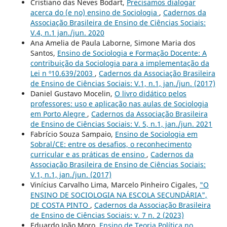
Cristiano das Neves Bodart,
Precisamos dialogar
acerca do (e no) ensino de Sociologia
,
Cadernos da
Associação Brasileira de Ensino de Ciências Sociais:
V.4, n.1 jan./jun. 2020
Ana Amelia de Paula Laborne, Simone Maria dos
Santos,
Ensino de Sociologia e Formação Docente: A
contribuição da Sociologia para a implementação da
Lei n º10.639/2003
,
Cadernos da Associação Brasileira
de Ensino de Ciências Sociais: V.1, n.1, jan./jun. (2017)
Daniel Gustavo Mocelin,
O livro didático pelos
professores: uso e aplicação nas aulas de Sociologia
em Porto Alegre
,
Cadernos da Associação Brasileira
de Ensino de Ciências Sociais: V. 5, n.1, jan./jun. 2021
Fabrício Souza Sampaio,
Ensino de Sociologia em
Sobral/CE: entre os desafios, o reconhecimento
curricular e as práticas de ensino
,
Cadernos da
Associação Brasileira de Ensino de Ciências Sociais:
V.1, n.1, jan./jun. (2017)
Vinícius Carvalho Lima, Marcelo Pinheiro Cigales,
"O
ENSINO DE SOCIOLOGIA NA ESCOLA SECUNDÁRIA",
DE COSTA PINTO
,
Cadernos da Associação Brasileira
de Ensino de Ciências Sociais: v. 7 n. 2 (2023)
Eduardo João Moro,
Ensino de Teoria Política no