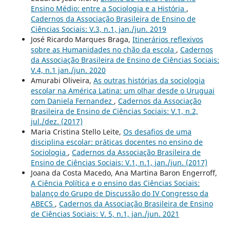
Ensino Médio: entre a Sociologia e a História
,
Cadernos da Associação Brasileira de Ensino de
Ciências Sociais: V.3, n.1, jan./jun. 2019
José Ricardo Marques Braga,
Itinerários reflexivos
sobre as Humanidades no chão da escola
,
Cadernos
da Associação Brasileira de Ensino de Ciências Sociais:
V.4, n.1 jan./jun. 2020
Amurabi Oliveira,
As outras histórias da sociologia
escolar na América Latina: um olhar desde o Uruguai
com Daniela Fernandez
,
Cadernos da Associação
Brasileira de Ensino de Ciências Sociais: V.1, n.2,
jul./dez. (2017)
Maria Cristina Stello Leite,
Os desafios de uma
disciplina escolar: práticas docentes no ensino de
Sociologia
,
Cadernos da Associação Brasileira de
Ensino de Ciências Sociais: V.1, n.1, jan./jun. (2017)
Joana da Costa Macedo, Ana Martina Baron Engerroff,
A Ciência Política e o ensino das Ciências Sociais:
balanço do Grupo de Discussão do IV Congresso da
ABECS
,
Cadernos da Associação Brasileira de Ensino
de Ciências Sociais: V. 5, n.1, jan./jun. 2021