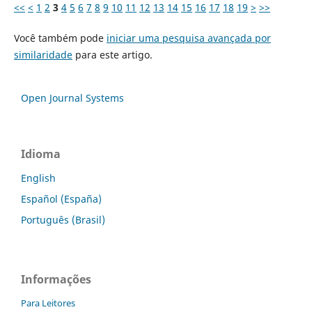
<<
<
1
2
3
4
5
6
7
8
9
10
11
12
13
14
15
16
17
18
19
>
>>
Você também pode
iniciar uma pesquisa avançada por
similaridade
para este artigo.
Open Journal Systems
Idioma
English
Español (España)
Português (Brasil)
Informações
Para Leitores