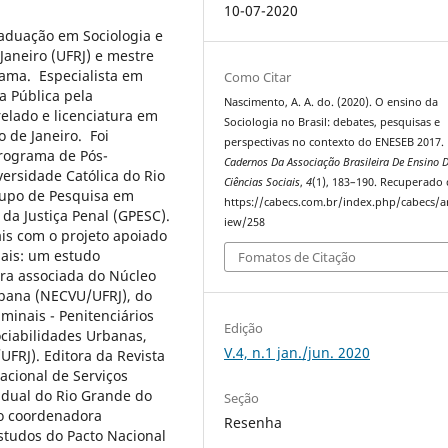
10-07-2020
aduação em Sociologia e
Janeiro (UFRJ) e mestre
ama. Especialista em
Como Citar
a Pública pela
Nascimento, A. A. do. (2020). O ensino da
elado e licenciatura em
Sociologia no Brasil: debates, pesquisas e
o de Janeiro. Foi
perspectivas no contexto do ENESEB 2017.
rograma de Pós-
Cadernos Da Associação Brasileira De Ensino 
versidade Católica do Rio
Ciências Sociais
,
4
(1), 183–190. Recuperado
rupo de Pesquisa em
https://cabecs.com.br/index.php/cabecs/ar
 da Justiça Penal (GPESC).
iew/258
ais com o projeto apoiado
iais: um estudo
Fomatos de Citação
ora associada do Núcleo
rbana (NECVU/UFRJ), do
minais - Penitenciários
Edição
ciabilidades Urbanas,
V.4, n.1 jan./jun. 2020
FRJ). Editora da Revista
acional de Serviços
tadual do Rio Grande do
Seção
o coordenadora
Resenha
studos do Pacto Nacional