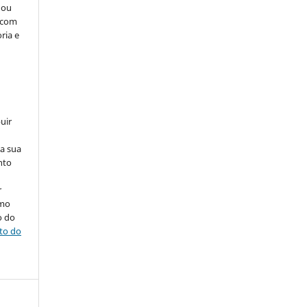
 ou
, com
ria e
uir
na sua
nto
r
omo
o do
ito do