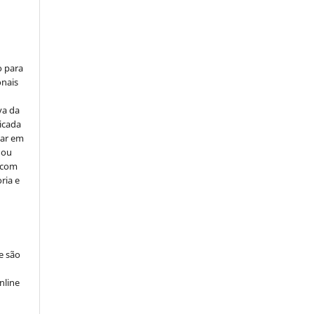
o para
onais
va da
icada
car em
 ou
, com
ria e
e são
e
nline