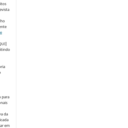
itos
evista
lho
ente
ve
QUI]
itindo
ria
o
o para
onais
va da
icada
car em