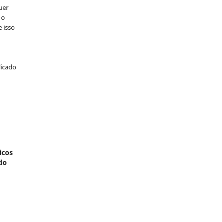
uer
 o
e isso
licado
icos
do
: