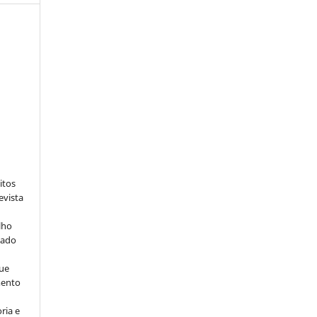
:
itos
evista
lho
iado
ue
mento
ria e