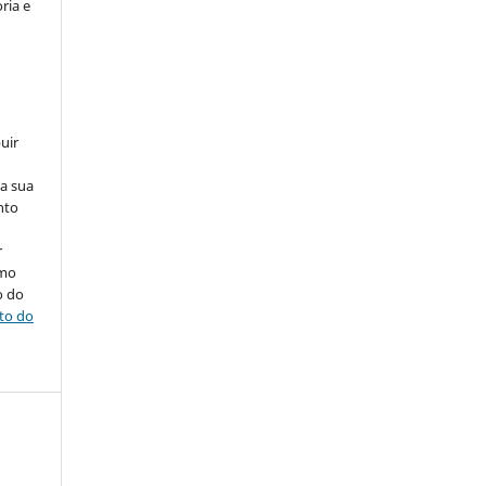
ria e
uir
na sua
nto
r
omo
o do
ito do