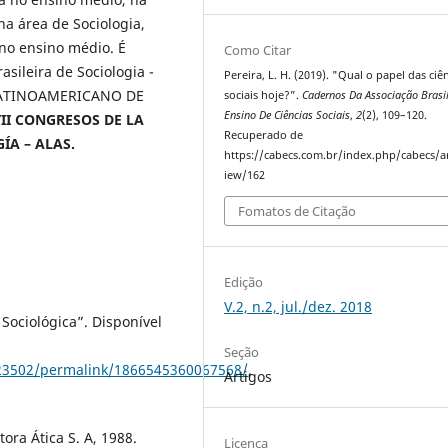
a área de Sociologia,
 no ensino médio. É
Como Citar
ileira de Sociologia -
Pereira, L. H. (2019). "Qual o papel das ciê
O LATINOAMERICANO DE
sociais hoje?”.
Cadernos Da Associação Brasil
Ensino De Ciências Sociais
,
2
(2), 109–120.
II CONGRESOS DE LA
Recuperado de
A – ALAS.
https://cabecs.com.br/index.php/cabecs/ar
iew/162
Fomatos de Citação
Edição
V.2, n.2, jul./dez. 2018
Sociológica”. Disponível
Seção
23502/permalink/1866545360067568/
,
Artigos
ora Ática S. A, 1988.
Licença