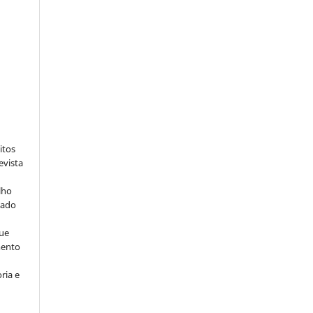
:
itos
evista
lho
iado
ue
mento
ria e