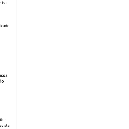
e isso
licado
icos
do
:
itos
evista