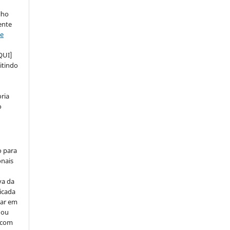
lho
ente
ve
QUI]
itindo
ria
o
o para
onais
va da
icada
car em
 ou
, com