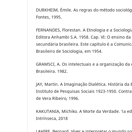
DURKHEIM, Émile. As regras do método sociológi
Fontes, 1995.
FERNANDES, Florestan. A Etnologia e a Sociologia
Editora Anhambi S.A. 1958. Cap. VI: O ensino da 
secundária brasileira. Este capítulo é a Comuni
Brasileiro de Sociologia, em 1954.
GRAMSCI, A. Os intelectuais e a organização da cu
Brasileira. 1982.
JAY, Martin. A Imaginação Dialética. História da 
Instituto de Pesquisas Sociais 1923-1950. Contr
de Vera Ribeiro, 1996.
KAKUTANIA, Michiko. A Morte da Verdade. 1a ed.
Intrínseca, 2018
LAHIRE, Bernard. Viver e interpretar o mundo so