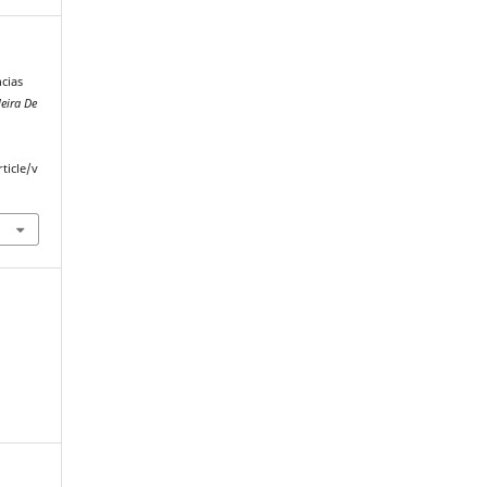
ncias
eira De
ticle/v