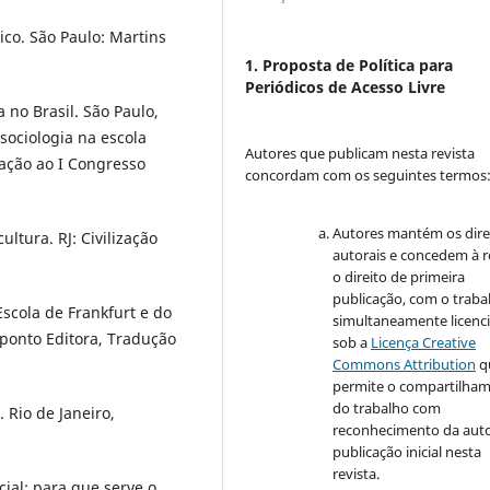
co. São Paulo: Martins
1. Proposta de Política para
Periódicos de Acesso Livre
 no Brasil. São Paulo,
sociologia na escola
Autores que publicam nesta revista
cação ao I Congresso
concordam com os seguintes termos
Autores mantém os dire
ltura. RJ: Civilização
autorais e concedem à r
o direito de primeira
publicação, com o traba
Escola de Frankfurt e do
simultaneamente licenc
aponto Editora, Tradução
sob a
Licença Creative
Commons Attribution
q
permite o compartilha
do trabalho com
 Rio de Janeiro,
reconhecimento da auto
publicação inicial nesta
revista.
cial: para que serve o