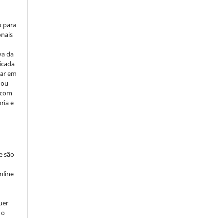
o para
onais
va da
icada
car em
 ou
, com
ria e
e são
e
nline
uer
 o