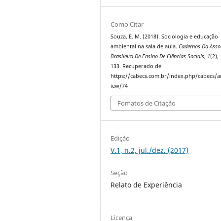
Como Citar
Souza, E. M. (2018). Sociologia e educação
ambiental na sala de aula.
Cadernos Da Asso
Brasileira De Ensino De Ciências Sociais
,
1
(2),
133. Recuperado de
https://cabecs.com.br/index.php/cabecs/ar
iew/74
Fomatos de Citação
Edição
V.1, n.2, jul./dez. (2017)
Seção
Relato de Experiência
Licença