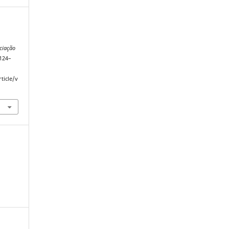
ciação
 124–
ticle/v