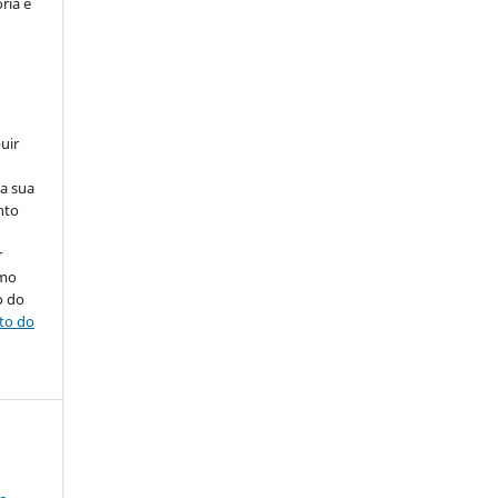
ria e
uir
na sua
nto
r
omo
o do
ito do