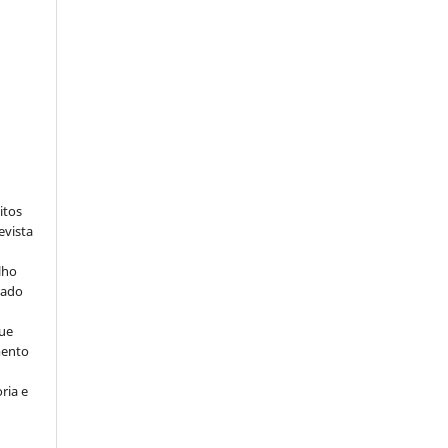
:
itos
evista
lho
iado
ue
mento
ria e