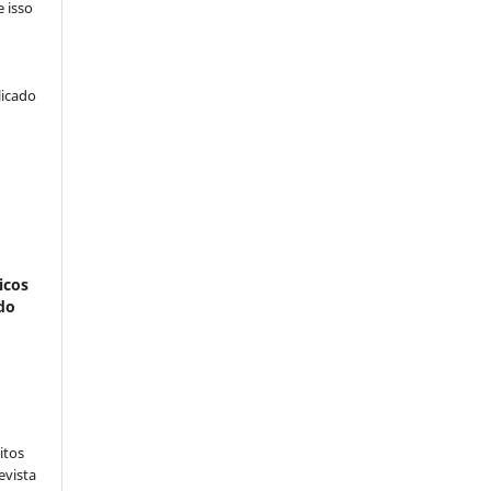
e isso
licado
icos
do
:
itos
evista