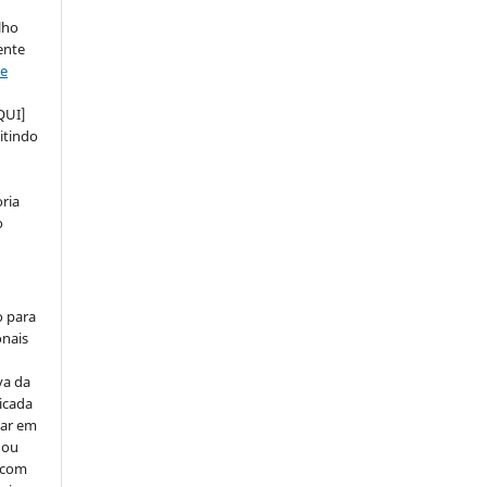
lho
ente
ve
QUI]
itindo
ria
o
o para
onais
va da
icada
car em
 ou
, com