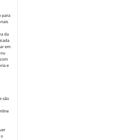
o para
onais
va da
icada
car em
 ou
, com
ria e
e são
e
nline
uer
 o