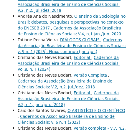
Associação Brasileira de Ensino de Ciências Sociais:
V.2, n.2, jul./dez. 2018
Andréa Ana do Nascimento,
O ensino da Sociologia no
Brasil: debates, pesquisas e perspectivas no contexto
do ENESEB 2017
,
Cadernos da Associação Brasileira
de Ensino de Ciências Sociais: V.4, n.1 jan./jun. 2020
Tatiane Rocha Vieira,
DIÁLOGOS GLOBAIS
,
Cadernos
da Associação Brasileira de Ensino de Ciências Sociais:
v. 9 n. 1 (2025): Fluxo contínuo (jan./jul.)
Cristiano das Neves Bodart,
Editorial
,
Cadernos da
Associação Brasileira de Ensino de Ciências Sociais:
Vol.8, n. 1 (2024)
Cristiano das Neves Bodart,
Versão Completa
,
Cadernos da Associação Brasileira de Ensino de
Ciências Sociais: V.2, n.2, jul./dez. 2018
Cristiano das Neves Bodart,
Editorial
,
Cadernos da
Associação Brasileira de Ensino de Ciências Sociais:
V.2, n.1, jan./jun. (2018)
Caio dos Santos Tavares,
O ARTISTÍCO E O CIENTÍFICO
,
Cadernos da Associação Brasileira de Ensino de
Ciências Sociais: v. 6 n. 1 (2022)
Cristiano das Neves Bodart,
Versão completa - V.7, n.2,