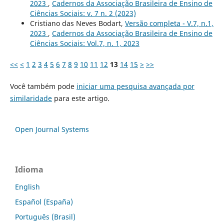
2023
,
Cadernos da Associação Brasileira de Ensino de
Ciências Sociais: v. 7 n. 2 (2023)
Cristiano das Neves Bodart,
Versão completa - V.7, n.1,
2023
,
Cadernos da Associação Brasileira de Ensino de
Ciências Sociais: Vol.7, n. 1, 2023
<<
<
1
2
3
4
5
6
7
8
9
10
11
12
13
14
15
>
>>
Você também pode
iniciar uma pesquisa avançada por
similaridade
para este artigo.
Open Journal Systems
Idioma
English
Español (España)
Português (Brasil)