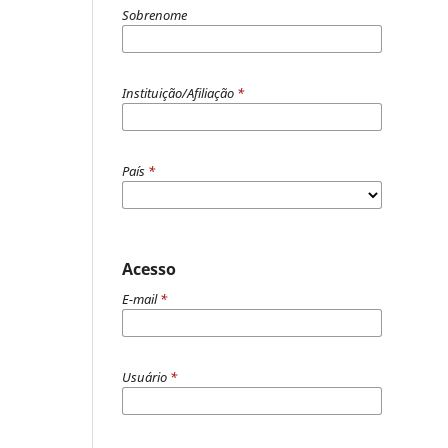
Sobrenome
Instituição/Afiliação
*
País
*
Acesso
E-mail
*
Usuário
*