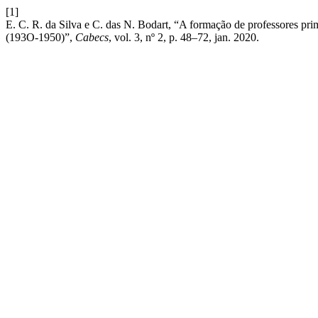
[1]
E. C. R. da Silva e C. das N. Bodart, “A formação de professores pri
(193O-1950)”,
Cabecs
, vol. 3, nº 2, p. 48–72, jan. 2020.