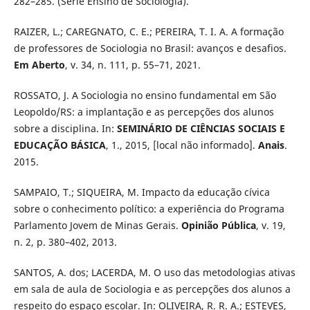
282–285. (Série Ensino de Sociologia).
RAIZER, L.; CAREGNATO, C. E.; PEREIRA, T. I. A. A formação
de professores de Sociologia no Brasil: avanços e desafios.
Em Aberto
, v. 34, n. 111, p. 55–71, 2021.
ROSSATO, J. A Sociologia no ensino fundamental em São
Leopoldo/RS: a implantação e as percepções dos alunos
sobre a disciplina. In:
SEMINÁRIO DE CIÊNCIAS SOCIAIS E
EDUCAÇÃO BÁSICA
, 1., 2015, [local não informado].
Anais
.
2015.
SAMPAIO, T.; SIQUEIRA, M. Impacto da educação cívica
sobre o conhecimento político: a experiência do Programa
Parlamento Jovem de Minas Gerais.
Opinião Pública
, v. 19,
n. 2, p. 380–402, 2013.
SANTOS, A. dos; LACERDA, M. O uso das metodologias ativas
em sala de aula de Sociologia e as percepções dos alunos a
respeito do espaço escolar. In: OLIVEIRA, R. R. A.; ESTEVES,