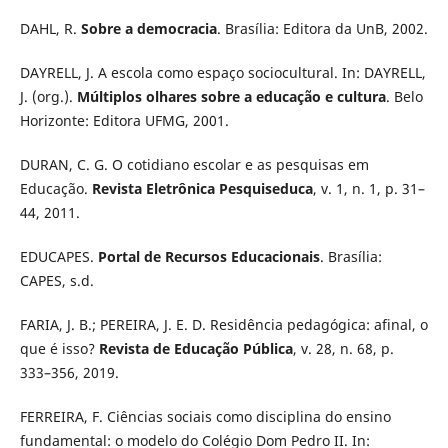
DAHL, R.
Sobre a democracia
. Brasília: Editora da UnB, 2002.
DAYRELL, J. A escola como espaço sociocultural. In: DAYRELL,
J. (org.).
Múltiplos olhares sobre a educação e cultura
. Belo
Horizonte: Editora UFMG, 2001.
DURAN, C. G. O cotidiano escolar e as pesquisas em
Educação.
Revista Eletrônica Pesquiseduca
, v. 1, n. 1, p. 31–
44, 2011.
EDUCAPES.
Portal de Recursos Educacionais
. Brasília:
CAPES, s.d.
FARIA, J. B.; PEREIRA, J. E. D. Residência pedagógica: afinal, o
que é isso?
Revista de Educação Pública
, v. 28, n. 68, p.
333–356, 2019.
FERREIRA, F. Ciências sociais como disciplina do ensino
fundamental: o modelo do Colégio Dom Pedro II. In: