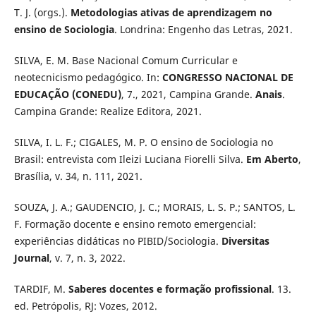
T. J. (orgs.).
Metodologias ativas de aprendizagem no
ensino de Sociologia
. Londrina: Engenho das Letras, 2021.
SILVA, E. M. Base Nacional Comum Curricular e
neotecnicismo pedagógico. In:
CONGRESSO NACIONAL DE
EDUCAÇÃO (CONEDU)
, 7., 2021, Campina Grande.
Anais
.
Campina Grande: Realize Editora, 2021.
SILVA, I. L. F.; CIGALES, M. P. O ensino de Sociologia no
Brasil: entrevista com Ileizi Luciana Fiorelli Silva.
Em Aberto
,
Brasília, v. 34, n. 111, 2021.
SOUZA, J. A.; GAUDENCIO, J. C.; MORAIS, L. S. P.; SANTOS, L.
F. Formação docente e ensino remoto emergencial:
experiências didáticas no PIBID/Sociologia.
Diversitas
Journal
, v. 7, n. 3, 2022.
TARDIF, M.
Saberes docentes e formação profissional
. 13.
ed. Petrópolis, RJ: Vozes, 2012.